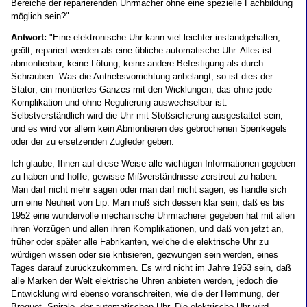
Bereiche der reparierenden Uhrmacher ohne eine spezielle Fachbildung
möglich sein?"
Antwort:
"Eine elektronische Uhr kann viel leichter instandgehalten,
geölt, repariert werden als eine übliche automatische Uhr. Alles ist
abmontierbar, keine Lötung, keine andere Befestigung als durch
Schrauben. Was die Antriebsvorrichtung anbelangt, so ist dies der
Stator; ein montiertes Ganzes mit den Wicklungen, das ohne jede
Komplikation und ohne Regulierung auswechselbar ist.
Selbstverständlich wird die Uhr mit Stoßsicherung ausgestattet sein,
und es wird vor allem kein Abmontieren des gebrochenen Sperrkegels
oder der zu ersetzenden Zugfeder geben.
Ich glaube, Ihnen auf diese Weise alle wichtigen Informationen gegeben
zu haben und hoffe, gewisse Mißverständnisse zerstreut zu haben.
Man darf nicht mehr sagen oder man darf nicht sagen, es handle sich
um eine Neuheit von Lip. Man muß sich dessen klar sein, daß es bis
1952 eine wundervolle mechanische Uhrmacherei gegeben hat mit allen
ihren Vorzügen und allen ihren Komplikationen, und daß von jetzt an,
früher oder später alle Fabrikanten, welche die elektrische Uhr zu
würdigen wissen oder sie kritisieren, gezwungen sein werden, eines
Tages darauf zurückzukommen. Es wird nicht im Jahre 1953 sein, daß
alle Marken der Welt elektrische Uhren anbieten werden, jedoch die
Entwicklung wird ebenso voranschreiten, wie die der Hemmung, der
Breguet=Spirale, der automatischen Uhr. Die elektrische Uhr wird