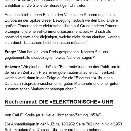
unfehlbar an die Stelle der derzeitigen Uhr treten.
Augenblicklich stehen Elgin in den Vereinigten Staaten und Lip in
Europa an der Spitze dieser Bewegung, jedoch werden bald andere
großen Firmen andere elektrische Uhren auf Grund anderer Patente
erzeugen und eine vollkommene Zusammenarbeit wird sich als
notwendig erweisen; diejenigen, welche nicht daran glauben, werden
sich durch Tatsachen, belehren lassen müssen."
Frage:
"Man hat viel vom Preis gesprochen. Können Sie uns
gegebenenfalls diesbezüglich etwas Näheres sagen?"
Antwort:
"Wir glauben, daß die "Electronic"=Uhr an das Publikum in
der ersten Zeit zum Preis einer guten automatischen Uhr verkauft
werden wird, dann in der Folge dürfte die "Electronic"=Uhr einen
Durchschnittspreis zwischen einer guten Markenuhr und einer guten
automatischen Markenuhr beanspruchen."
Noch einmal: DIE »ELEKTRONISCHE« UHR
Von Carl E. Stolle (aus: Neue Uhrmacher-Zeitung 1953/8)
Die Abhandlungen in der NUZ Nr. 18/1952 Seite 702 und in Nr. 4/1953
Seite 5 geben Anlaß, diese Uhr unter die Lupe zu nehmen. ...