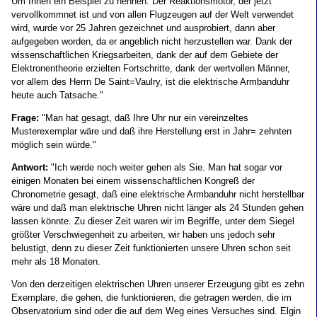
Um Ihnen ein Beispiel zu nennen: Der Reaktionsmotor, der jetzt
vervollkommnet ist und von allen Flugzeugen auf der Welt verwendet
wird, wurde vor 25 Jahren gezeichnet und ausprobiert, dann aber
aufgegeben worden, da er angeblich nicht herzustellen war. Dank der
wissenschaftlichen Kriegsarbeiten, dank der auf dem Gebiete der
Elektronentheorie erzielten Fortschritte, dank der wertvollen Männer,
vor allem des Herrn De Saint=Vaulry, ist die elektrische Armbanduhr
heute auch Tatsache."
Frage:
"Man hat gesagt, daß Ihre Uhr nur ein vereinzeltes
Musterexemplar wäre und daß ihre Herstellung erst in Jahr= zehnten
möglich sein würde."
Antwort:
"Ich werde noch weiter gehen als Sie. Man hat sogar vor
einigen Monaten bei einem wissenschaftlichen Kongreß der
Chronometrie gesagt, daß eine elektrische Armbanduhr nicht herstellbar
wäre und daß man elektrische Uhren nicht länger als 24 Stunden gehen
lassen könnte. Zu dieser Zeit waren wir im Begriffe, unter dem Siegel
größter Verschwiegenheit zu arbeiten, wir haben uns jedoch sehr
belustigt, denn zu dieser Zeit funktionierten unsere Uhren schon seit
mehr als 18 Monaten.
Von den derzeitigen elektrischen Uhren unserer Erzeugung gibt es zehn
Exemplare, die gehen, die funktionieren, die getragen werden, die im
Observatorium sind oder die auf dem Weg eines Versuches sind. Elgin