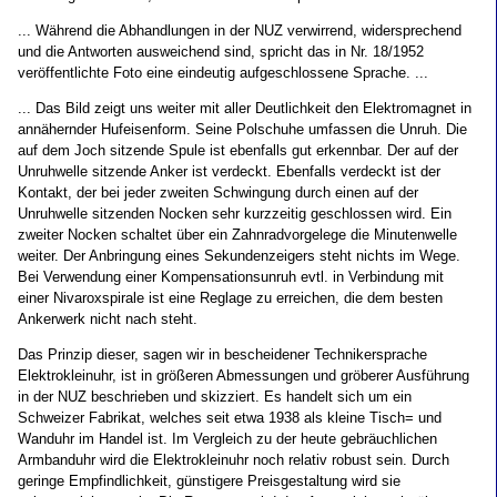
... Während die Abhandlungen in der NUZ verwirrend, widersprechend
und die Antworten ausweichend sind, spricht das in Nr. 18/1952
veröffentlichte Foto eine eindeutig aufgeschlossene Sprache. ...
... Das Bild zeigt uns weiter mit aller Deutlichkeit den Elektromagnet in
annähernder Hufeisenform. Seine Polschuhe umfassen die Unruh. Die
auf dem Joch sitzende Spule ist ebenfalls gut erkennbar. Der auf der
Unruhwelle sitzende Anker ist verdeckt. Ebenfalls verdeckt ist der
Kontakt, der bei jeder zweiten Schwingung durch einen auf der
Unruhwelle sitzenden Nocken sehr kurzzeitig geschlossen wird. Ein
zweiter Nocken schaltet über ein Zahnradvorgelege die Minutenwelle
weiter. Der Anbringung eines Sekundenzeigers steht nichts im Wege.
Bei Verwendung einer Kompensationsunruh evtl. in Verbindung mit
einer Nivaroxspirale ist eine Reglage zu erreichen, die dem besten
Ankerwerk nicht nach steht.
Das Prinzip dieser, sagen wir in bescheidener Technikersprache
Elektrokleinuhr, ist in größeren Abmessungen und gröberer Ausführung
in der NUZ beschrieben und skizziert. Es handelt sich um ein
Schweizer Fabrikat, welches seit etwa 1938 als kleine Tisch= und
Wanduhr im Handel ist. Im Vergleich zu der heute gebräuchlichen
Armbanduhr wird die Elektrokleinuhr noch relativ robust sein. Durch
geringe Empfindlichkeit, günstigere Preisgestaltung wird sie