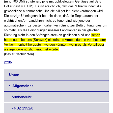
(rund 700 DM) zu stehen, jene mit goldbelegtem Gehäuse auf 89,5
Dollar (fast 400 DM). Es ist ersichtlich, daß das "Uhrenwunder" die
gewöhnliche automatische Uhr, die billiger ist, nicht verdrängen wird.
Die einzige Überlegenheit besteht darin, daß die Reparaturen der
elektrischen Armbanduhren nicht so teuer sind wie jene der
automatischen. Es besteht daher kein Grund zur Befürchtung; dies um
so mehr, als die Forschungen unserer Fabrikanten in der gleichen
Richtung nicht in den Anfängen stecken geblieben sind und
schon
heute auch bei uns (Schweiz) elektrische Armbanduhren von höchster
Vollkommenheit hergestellt werden könnten, wenn es als Vorteil oder
als irgendwie nützlich erachtet würde.
(Basler Nachrichten)
(TOP)
Uhren
• Allgemeines
Armbanduhr
- NUZ 1952/8