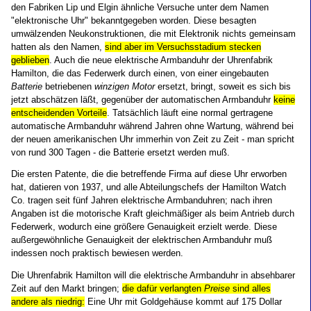
den Fabriken Lip und Elgin ähnliche Versuche unter dem Namen
"elektronische Uhr" bekanntgegeben worden. Diese besagten
umwälzenden Neukonstruktionen, die mit Elektronik nichts gemeinsam
hatten als den Namen,
sind aber im Versuchsstadium stecken
geblieben
. Auch die neue elektrische Armbanduhr der Uhrenfabrik
Hamilton, die das Federwerk durch einen, von einer eingebauten
Batterie
betriebenen
winzigen Motor
ersetzt, bringt, soweit es sich bis
jetzt abschätzen läßt, gegenüber der automatischen Armbanduhr
keine
entscheidenden Vorteile
. Tatsächlich läuft eine normal gertragene
automatische Armbanduhr während Jahren ohne Wartung, während bei
der neuen amerikanischen Uhr immerhin von Zeit zu Zeit - man spricht
von rund 300 Tagen - die Batterie ersetzt werden muß.
Die ersten Patente, die die betreffende Firma auf diese Uhr erworben
hat, datieren von 1937, und alle Abteilungschefs der Hamilton Watch
Co. tragen seit fünf Jahren elektrische Armbanduhren; nach ihren
Angaben ist die motorische Kraft gleichmäßiger als beim Antrieb durch
Federwerk, wodurch eine größere Genauigkeit erzielt werde. Diese
außergewöhnliche Genauigkeit der elektrischen Armbanduhr muß
indessen noch praktisch bewiesen werden.
Die Uhrenfabrik Hamilton will die elektrische Armbanduhr in absehbarer
Zeit auf den Markt bringen;
die dafür verlangten
Preise
sind alles
andere als niedrig:
Eine Uhr mit Goldgehäuse kommt auf 175 Dollar