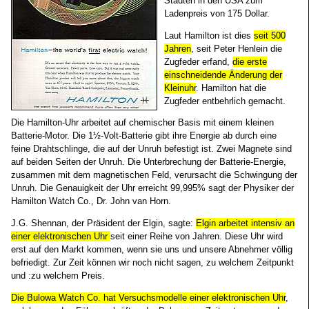
Städten in den USA zum
Ladenpreis von 175 Dollar.
Laut Hamilton ist dies
seit 500
Jahren
, seit Peter Henlein die
Zugfeder erfand,
die erste
einschneidende Änderung der
Kleinuhr
. Hamilton hat die
Zugfeder entbehrlich gemacht.
Die Hamilton-Uhr arbeitet auf chemischer Basis mit einem kleinen
Batterie-Motor. Die 1½-Volt-Batterie gibt ihre Energie ab durch eine
feine Drahtschlinge, die auf der Unruh befestigt ist. Zwei Magnete sind
auf beiden Seiten der Unruh. Die Unterbrechung der Batterie-Energie,
zusammen mit dem magnetischen Feld, verursacht die Schwingung der
Unruh. Die Genauigkeit der Uhr erreicht 99,995% sagt der Physiker der
Hamilton Watch Co., Dr. John van Horn.
J.G. Shennan, der Präsident der Elgin, sagte:
Elgin arbeitet intensiv an
einer elektronischen Uhr
seit einer Reihe von Jahren. Diese Uhr wird
erst auf den Markt kommen, wenn sie uns und unsere Abnehmer völlig
befriedigt. Zur Zeit können wir noch nicht sagen, zu welchem Zeitpunkt
und :zu welchem Preis.
Die Bulowa Watch Co. hat Versuchsmodelle einer elektronischen Uhr
,