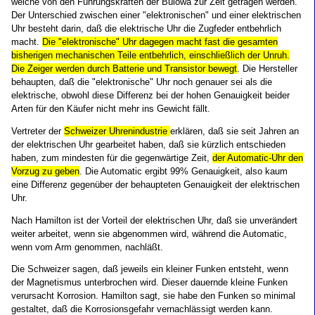
welche von den Führungskräften der Bulowa zur Zeit getragen werden.
Der Unterschied zwischen einer "elektronischen" und einer elektrischen
Uhr besteht darin, daß die elektrische Uhr die Zugfeder entbehrlich
macht.
Die "elektronische" Uhr dagegen macht fast die gesamten
bisherigen mechanischen Teile entbehrlich, einschließlich der Unruh.
Die Zeiger werden durch Batterie und Transistor bewegt
. Die Hersteller
behaupten, daß die "elektronische" Uhr noch genauer sei als die
elektrische, obwohl diese Differenz bei der hohen Genauigkeit beider
Arten für den Käufer nicht mehr ins Gewicht fällt.
Vertreter der
Schweizer Uhrenindustrie
erklären, daß sie seit Jahren an
der elektrischen Uhr gearbeitet haben, daß sie kürzlich entschieden
haben, zum mindesten für die gegenwärtige Zeit,
der Automatic-Uhr den
Vorzug zu geben
. Die Automatic ergibt 99% Genauigkeit, also kaum
eine Differenz gegenüber der behaupteten Genauigkeit der elektrischen
Uhr.
Nach Hamilton ist der Vorteil der elektrischen Uhr, daß sie unverändert
weiter arbeitet, wenn sie abgenommen wird, während die Automatic,
wenn vom Arm genommen, nachläßt.
Die Schweizer sagen, daß jeweils ein kleiner Funken entsteht, wenn
der Magnetismus unterbrochen wird. Dieser dauernde kleine Funken
verursacht Korrosion. Hamilton sagt, sie habe den Funken so minimal
gestaltet, daß die Korrosionsgefahr vernachlässigt werden kann.